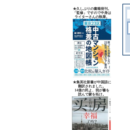
★久しぶりの書籍発刊。
「監修」ですので中身は
ライターさんの執筆。
★集英社新書が中国語に
翻訳されました。
14億の民よ、我が書を
読んで蒙を拓け。