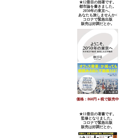
★12冊目の拙著です。
都市論を書きました。
2050年の東京へ、
あなたも旅しませんか<
コロナで緊急出版
販売は好調だとか。
価格：860円＋税で販売中
★11冊目の著書です。
監修となりました。
コロナで緊急出版
販売は好調だとか
。