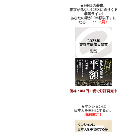
★8冊目の著書。
東京が危ない! 23区に迫りくる
暴落ライン!
あなたの家が「半額以下」に
なる……! !
8刷！
価格：861円＋税で好評発売中
★マンションは
日本人を幸せにするか。
増刷決定！