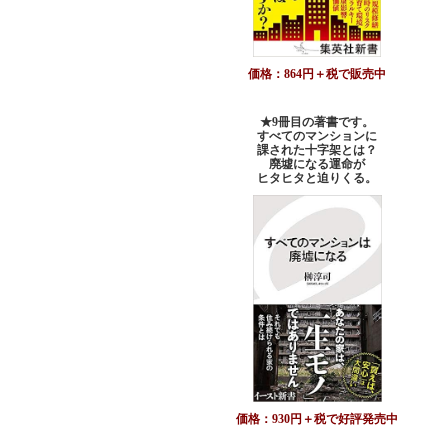
価格：864円＋税で販売中
★9冊目の著書です。
すべてのマンションに
課された十字架とは？
廃墟になる運命が
ヒタヒタと迫りくる。
価格：930円＋税で好評発売中