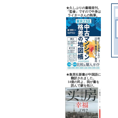
★久しぶりの書籍発刊。
「監修」ですので中身は
ライターさんの執筆。
★集英社新書が中国語に
翻訳されました。
14億の民よ、我が書を
読んで蒙を拓け。