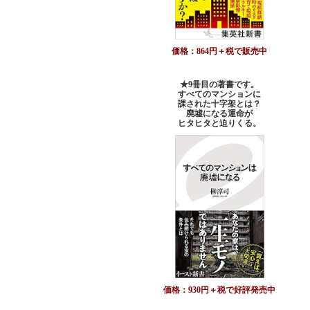
価格：864円＋税で販売中
★9冊目の著書です。
すべてのマンションに
課された十字架とは？
廃墟になる運命が
ヒタヒタと迫りくる。
価格：930円＋税で好評発売中