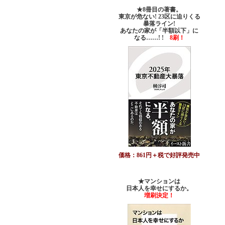
★8冊目の著書。
東京が危ない! 23区に迫りくる
暴落ライン!
あなたの家が「半額以下」に
なる……! !
8刷！
価格：861円＋税で好評発売中
★マンションは
日本人を幸せにするか。
増刷決定！