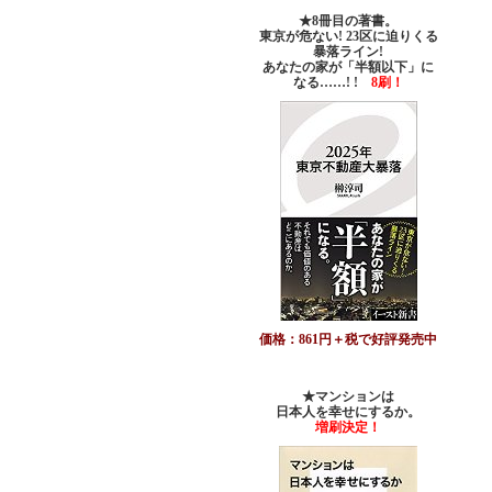
★8冊目の著書。
東京が危ない! 23区に迫りくる
暴落ライン!
あなたの家が「半額以下」に
なる……! !
8刷！
価格：861円＋税で好評発売中
★マンションは
日本人を幸せにするか。
増刷決定！