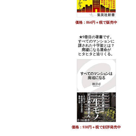
価格：864円＋税で販売中
★9冊目の著書です。
すべてのマンションに
課された十字架とは？
廃墟になる運命が
ヒタヒタと迫りくる。
価格：930円＋税で好評発売中