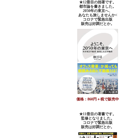
★12冊目の拙著です。
都市論を書きました。
2050年の東京へ、
あなたも旅しませんか<
コロナで緊急出版
販売は好調だとか。
価格：860円＋税で販売中
★11冊目の著書です。
監修となりました。
コロナで緊急出版
販売は好調だとか
。