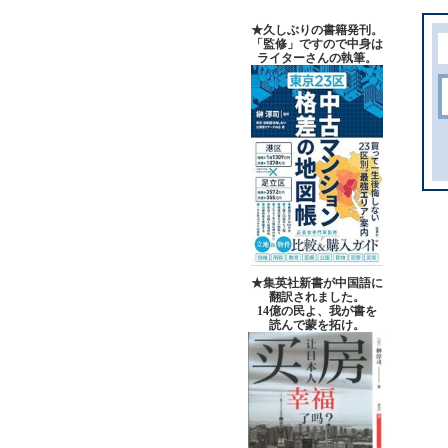
★久しぶりの書籍発刊。
「監修」ですので中身は
ライターさんの執筆。
★集英社新書が中国語に
翻訳されました。
14億の民よ、我が書を
読んで蒙を拓け。