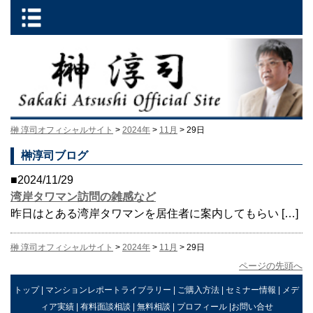
榊 淳司オフィシャルサイト
>
2024年
>
11月
> 29日
榊淳司ブログ
■2024/11/29
湾岸タワマン訪問の雑感など
昨日はとある湾岸タワマンを居住者に案内してもらい […]
榊 淳司オフィシャルサイト
>
2024年
>
11月
> 29日
ページの先頭へ
トップ
|
マンションレポートライブラリー
|
ご購入方法
|
セミナー情報
|
メデ
ィア実績
|
有料面談相談
|
無料相談
|
プロフィール
|
お問い合せ