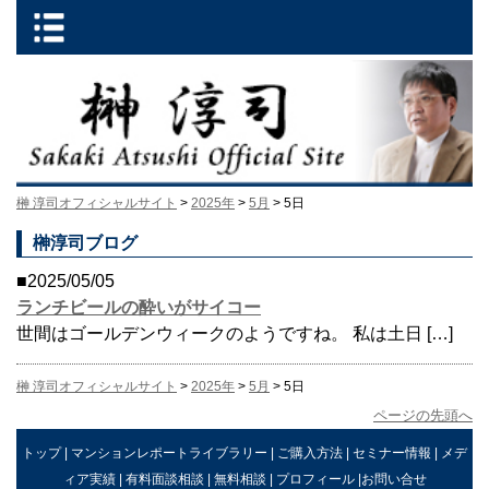
榊 淳司オフィシャルサイト
>
2025年
>
5月
> 5日
榊淳司ブログ
■2025/05/05
ランチビールの酔いがサイコー
世間はゴールデンウィークのようですね。 私は土日 […]
榊 淳司オフィシャルサイト
>
2025年
>
5月
> 5日
ページの先頭へ
トップ
|
マンションレポートライブラリー
|
ご購入方法
|
セミナー情報
|
メデ
ィア実績
|
有料面談相談
|
無料相談
|
プロフィール
|
お問い合せ