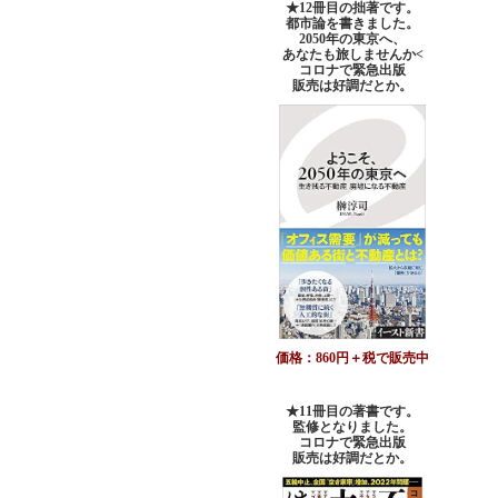
★12冊目の拙著です。
都市論を書きました。
2050年の東京へ、
あなたも旅しませんか<
コロナで緊急出版
販売は好調だとか。
価格：860円＋税で販売中
★11冊目の著書です。
監修となりました。
コロナで緊急出版
販売は好調だとか
。