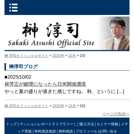
榊 淳司オフィシャルサイト
>
2025年
>
10月
> 2日
榊淳司ブログ
■2025/10/02
林芳正が総理になったら日米関係漂流
やっと夏の盛りが過ぎた感じですね。 秋、というに […]
榊 淳司オフィシャルサイト
>
2025年
>
10月
> 2日
ページの先頭へ
トップ
|
マンションレポートライブラリー
|
ご購入方法
|
セミナー情報
|
メデ
ィア実績
|
有料面談相談
|
無料相談
|
プロフィール
|
お問い合せ