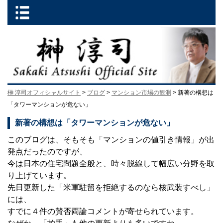
榊 淳司オフィシャルサイト
>
ブログ
>
マンション市場の観測
> 新著の構想は
「タワーマンションが危ない」
新著の構想は「タワーマンションが危ない」
このブログは、そもそも「マンションの値引き情報」が出
発点だったのですが、
今は日本の住宅問題全般と、時々脱線して幅広い分野を取
り上げています。
先日更新した「米軍駐留を拒絶するのなら核武装すべし」
には、
すでに４件の賛否両論コメントが寄せられています。