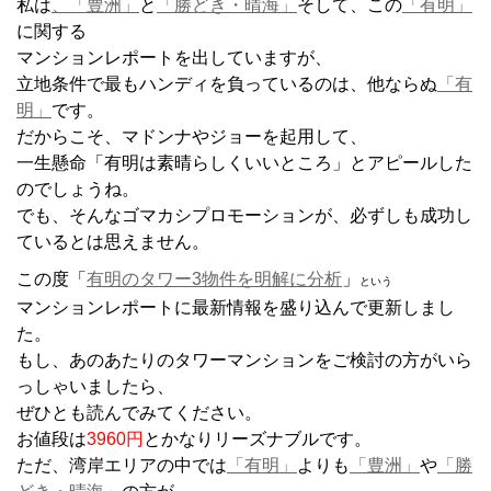
私は
、「豊洲」
と
「勝どき・晴海」
そして、この
「有明」
に関する
マンションレポートを出していますが、
立地条件で最もハンディを負っているのは、他ならぬ
「有
明」
です。
だからこそ、マドンナやジョーを起用して、
一生懸命「有明は素晴らしくいいところ」とアピールした
のでしょうね。
でも、そんなゴマカシプロモーションが、必ずしも成功し
ているとは思えません。
この度
「
有明のタワー3物件を明解に分析
」
という
マンションレポートに最新情報を盛り込んで更新しまし
た。
もし、あのあたりのタワーマンションをご検討の方がいら
っしゃいましたら、
ぜひとも読んでみてください。
お値段は
3960円
とかなりリーズナブルです。
ただ、湾岸エリアの中では
「有明」
よりも
「豊洲」
や
「勝