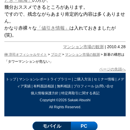
どき・晴海」
の方が、
幾分おススメできるところがあります。
ですので、残念ながらあまり肯定的な内容は多くありませ
ん。
かなり赤裸々な
「値引き情報」
は入れておきましたが
(笑)。
マンション市場の観測
| 2010.4.28
榊 淳司オフィシャルサイト
>
ブログ
>
マンション市場の観測
> 新著の構想は
「タワーマンションが危ない」
ページの先頭へ
トップ
|
マンションレポートライブラリー
|
ご購入方法
|
セミナー情報
|
メデ
ィア実績
|
有料面談相談
|
無料相談
|
プロフィール
|
お問い合せ
個人情報保護方針
|
特定商取引に関する表記
Copyright ©2026 Sakaki Atsushi
All Rights Reserved.
モバイル
PC