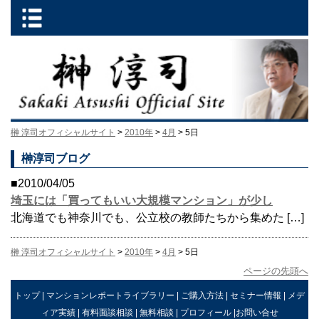
榊 淳司オフィシャルサイト
>
2010年
>
4月
> 5日
榊淳司ブログ
■2010/04/05
埼玉には「買ってもいい大規模マンション」が少し
北海道でも神奈川でも、公立校の教師たちから集めた […]
榊 淳司オフィシャルサイト
>
2010年
>
4月
> 5日
ページの先頭へ
トップ
|
マンションレポートライブラリー
|
ご購入方法
|
セミナー情報
|
メデ
ィア実績
|
有料面談相談
|
無料相談
|
プロフィール
|
お問い合せ