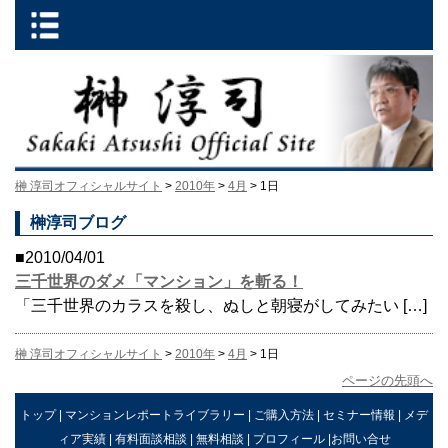
榊 淳司オフィシャルサイト
>
2010年
>
4月
> 1日
榊淳司ブログ
■2010/04/01
三千世界のダメ「マンション」を斬る！
「三千世界のカラスを殺し、ぬしと朝寝がしてみたい […]
榊 淳司オフィシャルサイト
>
2010年
>
4月
> 1日
ページの先頭へ
トップ
|
マンションレポートライブラリー
|
ご購入方法
|
セミナー情報
|
メデ
ィア実績
|
有料面談相談
|
無料相談
|
プロフィール
|
お問い合せ