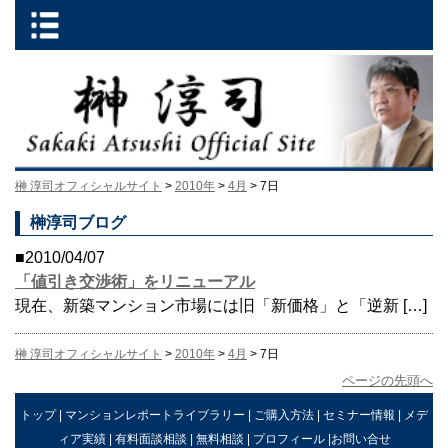
榊 淳司オフィシャルサイト
>
2010年
>
4月
> 7日
榊淳司ブログ
■2010/04/07
「値引き交渉術」をリニューアル
現在、新築マンション市場には旧「新価格」と「逆新 […]
榊 淳司オフィシャルサイト
>
2010年
>
4月
> 7日
ページの先頭へ
トップ
|
マンションレポートライブラリー
|
ご購入方法
|
セミナー情報
|
メデ
ィア実績
|
有料面談相談
|
無料相談
|
プロフィール
|
お問い合せ