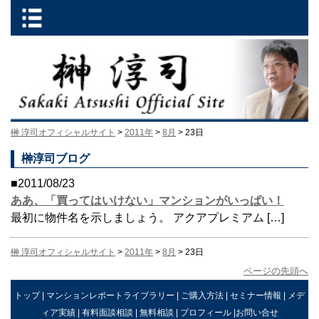
榊 淳司オフィシャルサイト
>
2011年
>
8月
> 23日
榊淳司ブログ
■2011/08/23
ああ、「買ってはいけない」マンションがいっぱい！
最初に物件名を示しましょう。 アクアプレミアム […]
榊 淳司オフィシャルサイト
>
2011年
>
8月
> 23日
ページの先頭へ
トップ
|
マンションレポートライブラリー
|
ご購入方法
|
セミナー情報
|
メデ
ィア実績
|
有料面談相談
|
無料相談
|
プロフィール
|
お問い合せ