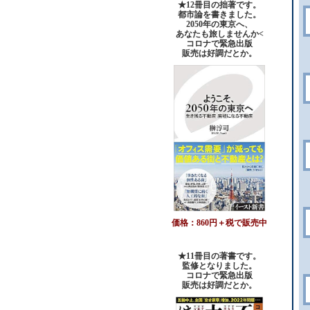
★12冊目の拙著です。
都市論を書きました。
2050年の東京へ、
あなたも旅しませんか<
コロナで緊急出版
販売は好調だとか。
価格：860円＋税で販売中
★11冊目の著書です。
監修となりました。
コロナで緊急出版
販売は好調だとか
。