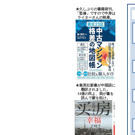
★久しぶりの書籍発刊。
「監修」ですので中身は
ライターさんの執筆。
★集英社新書が中国語に
翻訳されました。
14億の民よ、我が書を
読んで蒙を拓け。