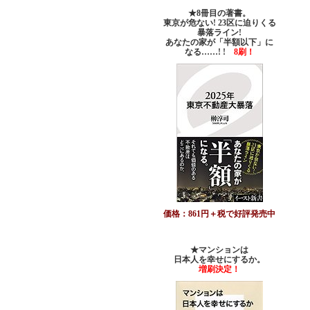
★8冊目の著書。
東京が危ない! 23区に迫りくる
暴落ライン!
あなたの家が「半額以下」に
なる……! !
8刷！
価格：861円＋税で好評発売中
★マンションは
日本人を幸せにするか。
増刷決定！