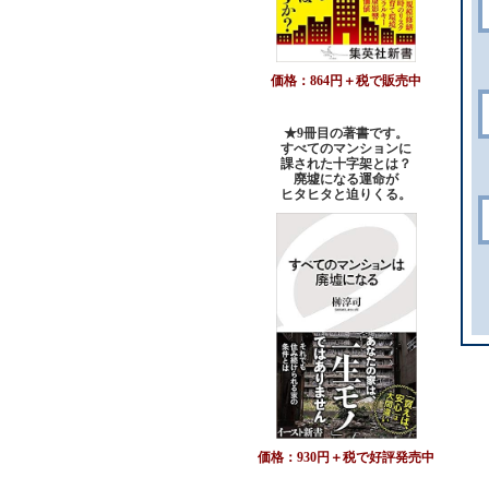
価格：864円＋税で販売中
★9冊目の著書です。
すべてのマンションに
課された十字架とは？
廃墟になる運命が
ヒタヒタと迫りくる。
価格：930円＋税で好評発売中