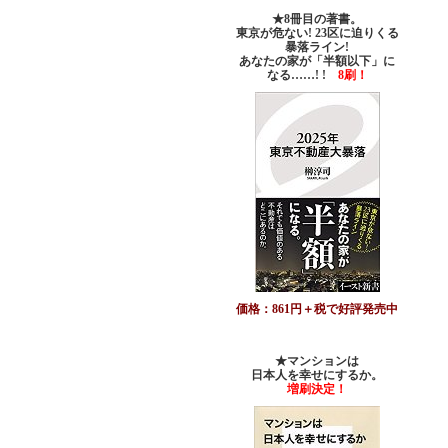
★8冊目の著書。
東京が危ない! 23区に迫りくる
暴落ライン!
あなたの家が「半額以下」に
なる……! !
8刷！
価格：861円＋税で好評発売中
★マンションは
日本人を幸せにするか。
増刷決定！