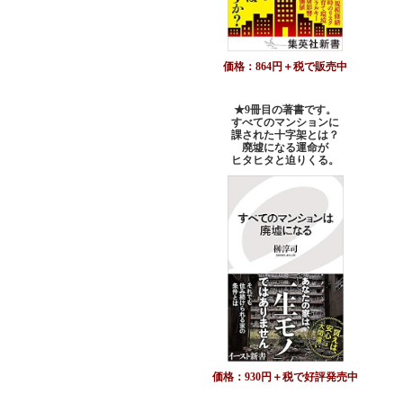
価格：864円＋税で販売中
★9冊目の著書です。
すべてのマンションに
課された十字架とは？
廃墟になる運命が
ヒタヒタと迫りくる。
価格：930円＋税で好評発売中