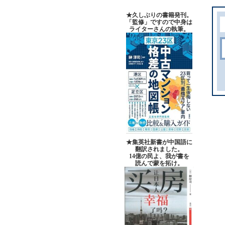
★久しぶりの書籍発刊。
「監修」ですので中身は
ライターさんの執筆。
★集英社新書が中国語に
翻訳されました。
14億の民よ、我が書を
読んで蒙を拓け。