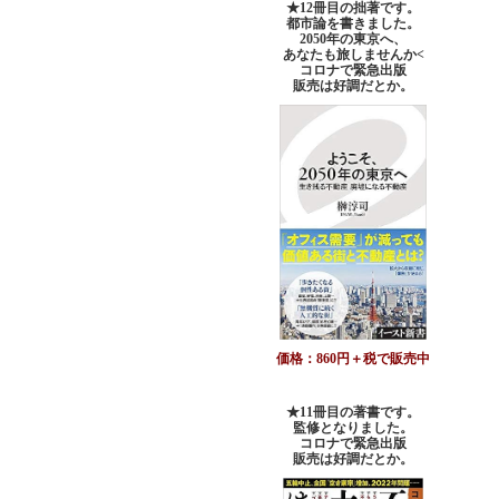
★12冊目の拙著です。
都市論を書きました。
2050年の東京へ、
あなたも旅しませんか<
コロナで緊急出版
販売は好調だとか。
価格：860円＋税で販売中
★11冊目の著書です。
監修となりました。
コロナで緊急出版
販売は好調だとか
。