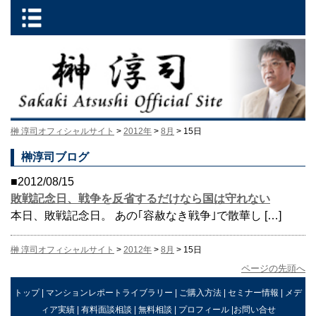
榊 淳司オフィシャルサイト
>
2012年
>
8月
> 15日
榊淳司ブログ
■2012/08/15
敗戦記念日、戦争を反省するだけなら国は守れない
本日、敗戦記念日。 あの｢容赦なき戦争｣で散華し […]
榊 淳司オフィシャルサイト
>
2012年
>
8月
> 15日
ページの先頭へ
トップ
|
マンションレポートライブラリー
|
ご購入方法
|
セミナー情報
|
メデ
ィア実績
|
有料面談相談
|
無料相談
|
プロフィール
|
お問い合せ