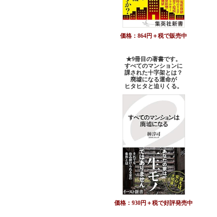
価格：864円＋税で販売中
★9冊目の著書です。
すべてのマンションに
課された十字架とは？
廃墟になる運命が
ヒタヒタと迫りくる。
価格：930円＋税で好評発売中