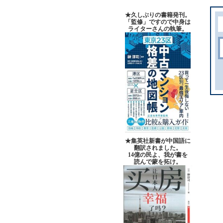
★久しぶりの書籍発刊。
「監修」ですので中身は
ライターさんの執筆。
★集英社新書が中国語に
翻訳されました。
14億の民よ、我が書を
読んで蒙を拓け。