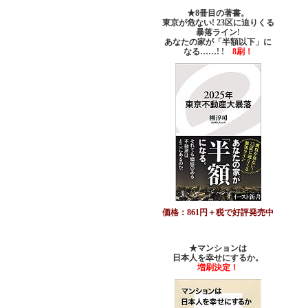
★8冊目の著書。
東京が危ない! 23区に迫りくる
暴落ライン!
あなたの家が「半額以下」に
なる……! !
8刷！
価格：861円＋税で好評発売中
★マンションは
日本人を幸せにするか。
増刷決定！