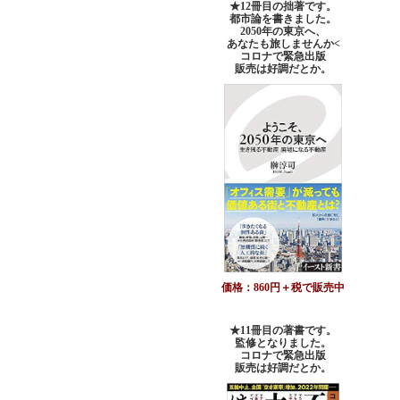
★12冊目の拙著です。
都市論を書きました。
2050年の東京へ、
あなたも旅しませんか<
コロナで緊急出版
販売は好調だとか。
価格：860円＋税で販売中
★11冊目の著書です。
監修となりました。
コロナで緊急出版
販売は好調だとか
。