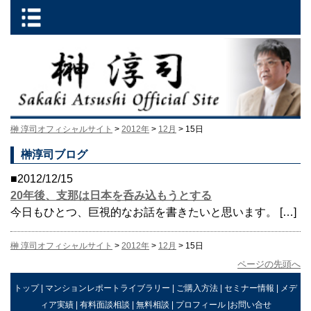
榊 淳司オフィシャルサイト
>
2012年
>
12月
> 15日
榊淳司ブログ
■2012/12/15
20年後、支那は日本を呑み込もうとする
今日もひとつ、巨視的なお話を書きたいと思います。 […]
榊 淳司オフィシャルサイト
>
2012年
>
12月
> 15日
ページの先頭へ
トップ
|
マンションレポートライブラリー
|
ご購入方法
|
セミナー情報
|
メデ
ィア実績
|
有料面談相談
|
無料相談
|
プロフィール
|
お問い合せ