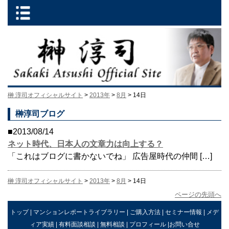
榊 淳司オフィシャルサイト
>
2013年
>
8月
> 14日
榊淳司ブログ
■2013/08/14
ネット時代、日本人の文章力は向上する？
「これはブログに書かないでね」 広告屋時代の仲間 […]
榊 淳司オフィシャルサイト
>
2013年
>
8月
> 14日
ページの先頭へ
トップ
|
マンションレポートライブラリー
|
ご購入方法
|
セミナー情報
|
メデ
ィア実績
|
有料面談相談
|
無料相談
|
プロフィール
|
お問い合せ