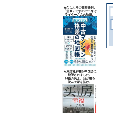
★久しぶりの書籍発刊。
「監修」ですので中身は
ライターさんの執筆。
★集英社新書が中国語に
翻訳されました。
14億の民よ、我が書を
読んで蒙を拓け。