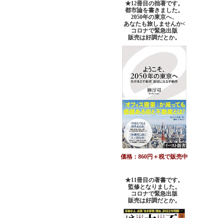
★12冊目の拙著です。
都市論を書きました。
2050年の東京へ、
あなたも旅しませんか<
コロナで緊急出版
販売は好調だとか。
価格：860円＋税で販売中
★11冊目の著書です。
監修となりました。
コロナで緊急出版
販売は好調だとか
。