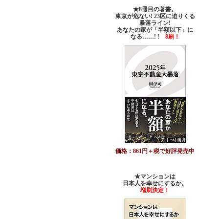
★8冊目の著書。
東京が危ない! 23区に迫りくる
暴落ライン!
あなたの家が「半額以下」に
なる……! !
8刷！
価格：861円＋税で好評発売中
★マンションは
日本人を幸せにするか。
増刷決定！