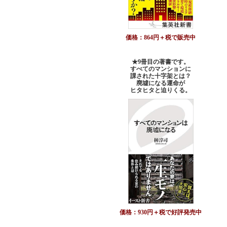
価格：864円＋税で販売中
★9冊目の著書です。
すべてのマンションに
課された十字架とは？
廃墟になる運命が
ヒタヒタと迫りくる。
価格：930円＋税で好評発売中