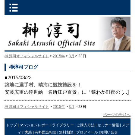
榊 淳司オフィシャルサイト
>
2015年
>
3月
> 23日
榊淳司ブログ
■2015/03/23
築地に選手村、晴海に競技施設を！
安藤広重の浮世絵「名所江戸百景」に「猿わか町夜の […]
榊 淳司オフィシャルサイト
>
2015年
>
3月
> 23日
ページの先頭へ
トップ
|
マンションレポートライブラリー
|
ご購入方法
|
セミナー情報
|
メデ
ィア実績
|
有料面談相談
|
無料相談
|
プロフィール
|
お問い合せ