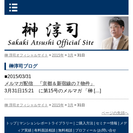
榊 淳司オフィシャルサイト
>
2015年
>
3月
> 31日
榊淳司ブログ
■2015/03/31
メルマガ配信 「京都＆新宿線の７物件」
3月31日15:21 に第15号のメルマガ 「榊 […]
榊 淳司オフィシャルサイト
>
2015年
>
3月
> 31日
ページの先頭へ
トップ
|
マンションレポートライブラリー
|
ご購入方法
|
セミナー情報
|
メデ
ィア実績
|
有料面談相談
|
無料相談
|
プロフィール
|
お問い合せ