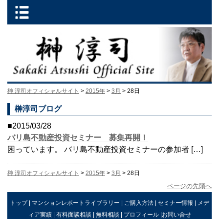
榊 淳司オフィシャルサイト
>
2015年
>
3月
> 28日
榊淳司ブログ
■2015/03/28
バリ島不動産投資セミナー 募集再開！
困っています。 バリ島不動産投資セミナーの参加者 […]
榊 淳司オフィシャルサイト
>
2015年
>
3月
> 28日
ページの先頭へ
トップ
|
マンションレポートライブラリー
|
ご購入方法
|
セミナー情報
|
メデ
ィア実績
|
有料面談相談
|
無料相談
|
プロフィール
|
お問い合せ