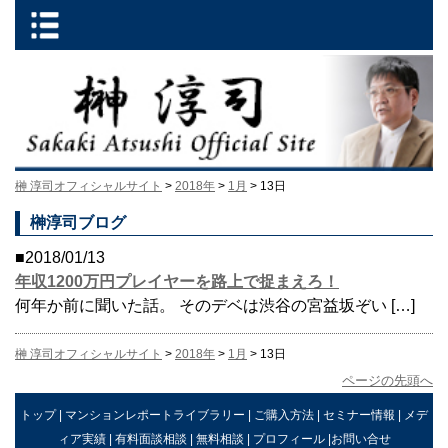
榊 淳司オフィシャルサイト
>
2018年
>
1月
> 13日
榊淳司ブログ
■2018/01/13
年収1200万円プレイヤーを路上で捉まえろ！
何年か前に聞いた話。 そのデベは渋谷の宮益坂ぞい […]
榊 淳司オフィシャルサイト
>
2018年
>
1月
> 13日
ページの先頭へ
トップ
|
マンションレポートライブラリー
|
ご購入方法
|
セミナー情報
|
メデ
ィア実績
|
有料面談相談
|
無料相談
|
プロフィール
|
お問い合せ