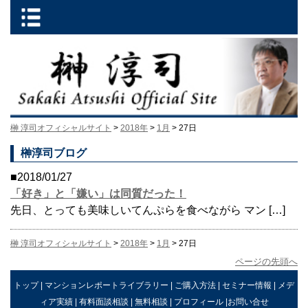
榊 淳司オフィシャルサイト
>
2018年
>
1月
> 27日
榊淳司ブログ
■2018/01/27
「好き」と「嫌い」は同質だった！
先日、とっても美味しいてんぷらを食べながら マン […]
榊 淳司オフィシャルサイト
>
2018年
>
1月
> 27日
ページの先頭へ
トップ
|
マンションレポートライブラリー
|
ご購入方法
|
セミナー情報
|
メデ
ィア実績
|
有料面談相談
|
無料相談
|
プロフィール
|
お問い合せ