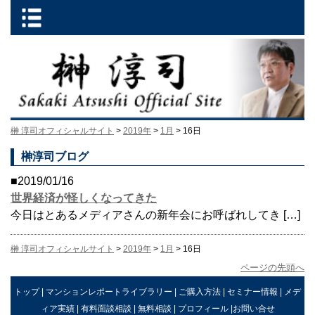
榊 淳司オフィシャルサイト
>
2019年
>
1月
> 16日
榊淳司ブログ
■2019/01/16
世界経済が怪しくなってきた
今日はとあるメディアさんの新年会にお呼ばれしてき […]
榊 淳司オフィシャルサイト
>
2019年
>
1月
> 16日
ページの先頭へ
トップ
|
マンションレポートライブラリー
|
ご購入方法
|
セミナー情報
|
メデ
ィア実績
|
有料面談相談
|
無料相談
|
プロフィール
|
お問い合せ