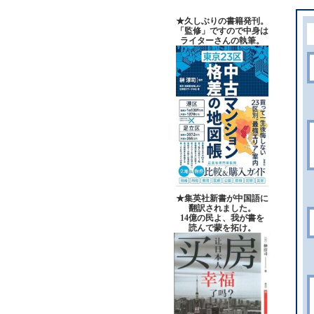
★久しぶりの書籍発刊。
「監修」ですので中身は
ライターさんの執筆。
★集英社新書が中国語に
翻訳されました。
14億の民よ、我が書を
読んで蒙を拓け。