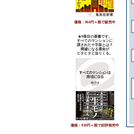
価格：864円＋税で販売中
★9冊目の著書です。
すべてのマンションに
課された十字架とは？
廃墟になる運命が
ヒタヒタと迫りくる。
価格：930円＋税で好評発売中