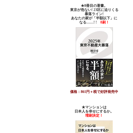
★8冊目の著書。
東京が危ない! 23区に迫りくる
暴落ライン!
あなたの家が「半額以下」に
なる……! !
8刷！
価格：861円＋税で好評発売中
★マンションは
日本人を幸せにするか。
増刷決定！