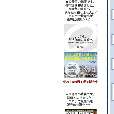
★12冊目の拙著です。
都市論を書きました。
2050年の東京へ、
あなたも旅しませんか<
コロナで緊急出版
販売は好調だとか。
価格：860円＋税で販売中
★11冊目の著書です。
監修となりました。
コロナで緊急出版
販売は好調だとか
。