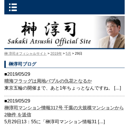
榊 淳司オフィシャルサイト
>
2019年
>
5月
> 29日
榊淳司ブログ
■2019/05/29
晴海フラッグは局地バブルの仇花となるか
東京五輪の開催まで、あと1年ちょっとなんですね。 […]
■2019/05/29
榊淳司マンション情報317号 千葉の大規模マンションから
2物件 を送信
5月29日13：55に「榊淳司マンション情報31 […]