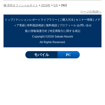
榊 淳司オフィシャルサイト
>
2019年
>
5月
> 29日
ページの先頭へ
トップ
|
マンションレポートライブラリー
|
ご購入方法
|
セミナー情報
|
メデ
ィア実績
|
有料面談相談
|
無料相談
|
プロフィール
|
お問い合せ
個人情報保護方針
|
特定商取引に関する表記
Copyright ©2026 Sakaki Atsushi
All Rights Reserved.
モバイル
PC