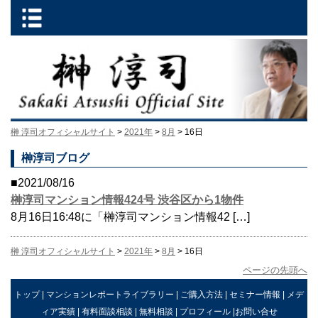
榊 淳司オフィシャルサイト
>
2021年
>
8月
> 16日
榊淳司ブログ
■2021/08/16
榊淳司マンション情報424号 渋谷区から1物件
8月16日16:48に「榊淳司マンション情報42 […]
榊 淳司オフィシャルサイト
>
2021年
>
8月
> 16日
ページの先頭へ
トップ
|
マンションレポートライブラリー
|
ご購入方法
|
セミナー情報
|
メデ
ィア実績
|
有料面談相談
|
無料相談
|
プロフィール
|
お問い合せ