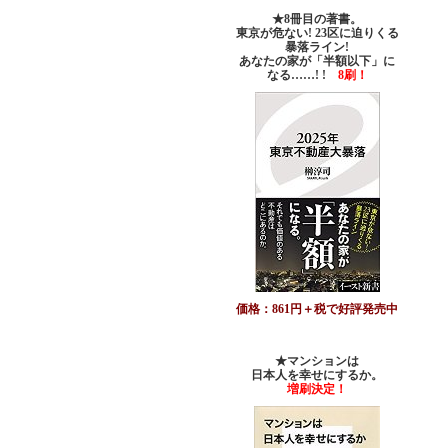
★8冊目の著書。
東京が危ない! 23区に迫りくる
暴落ライン!
あなたの家が「半額以下」に
なる……! !
8刷！
価格：861円＋税で好評発売中
★マンションは
日本人を幸せにするか。
増刷決定！