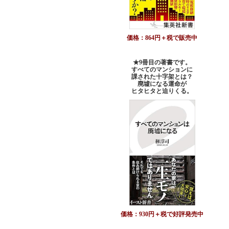
価格：864円＋税で販売中
★9冊目の著書です。
すべてのマンションに
課された十字架とは？
廃墟になる運命が
ヒタヒタと迫りくる。
価格：930円＋税で好評発売中