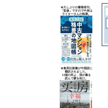
★久しぶりの書籍発刊。
「監修」ですので中身は
ライターさんの執筆。
★集英社新書が中国語に
翻訳されました。
14億の民よ、我が書を
読んで蒙を拓け。