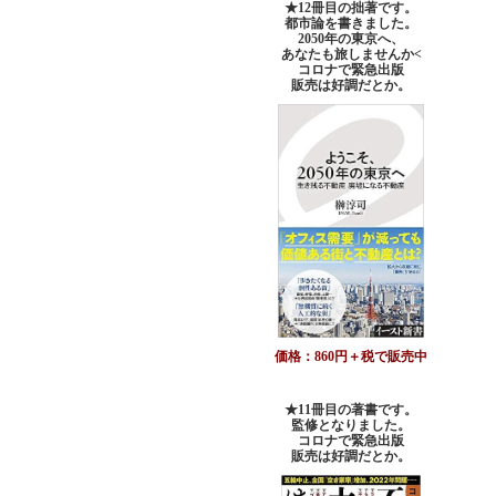
★12冊目の拙著です。
都市論を書きました。
2050年の東京へ、
あなたも旅しませんか<
コロナで緊急出版
販売は好調だとか。
価格：860円＋税で販売中
★11冊目の著書です。
監修となりました。
コロナで緊急出版
販売は好調だとか
。