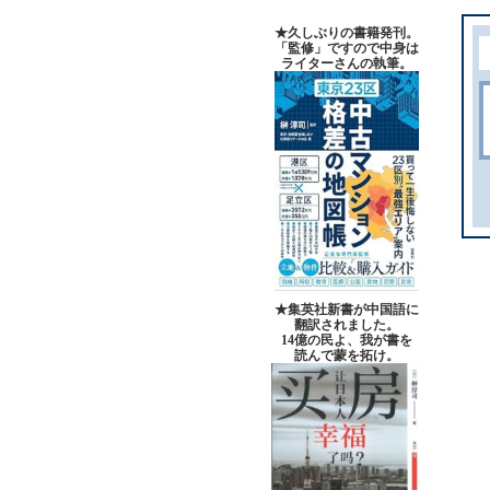
★久しぶりの書籍発刊。
「監修」ですので中身は
ライターさんの執筆。
★集英社新書が中国語に
翻訳されました。
14億の民よ、我が書を
読んで蒙を拓け。