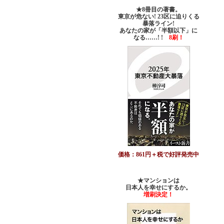
★8冊目の著書。
東京が危ない! 23区に迫りくる
暴落ライン!
あなたの家が「半額以下」に
なる……! !
8刷！
価格：861円＋税で好評発売中
★マンションは
日本人を幸せにするか。
増刷決定！