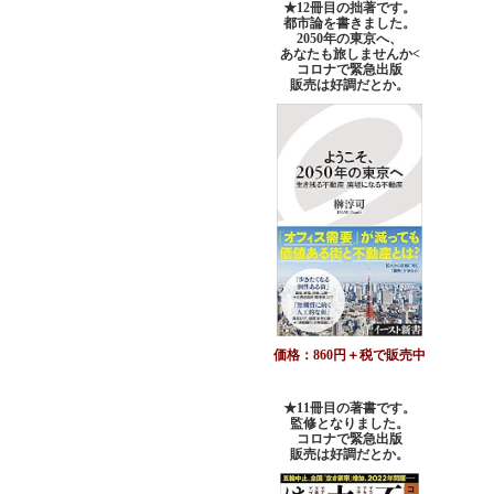
★12冊目の拙著です。
都市論を書きました。
2050年の東京へ、
あなたも旅しませんか<
コロナで緊急出版
販売は好調だとか。
価格：860円＋税で販売中
★11冊目の著書です。
監修となりました。
コロナで緊急出版
販売は好調だとか
。