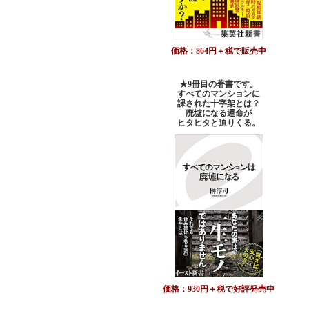
価格：864円＋税で販売中
★9冊目の著書です。
すべてのマンションに
課された十字架とは？
廃墟になる運命が
ヒタヒタと迫りくる。
価格：930円＋税で好評発売中