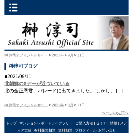
榊 淳司オフィシャルサイト
>
2021年
>
9月
> 11日
榊淳司ブログ
■2021/09/11
北朝鮮のXデーが近づいている
北の金正恩君、パレードに出てきました。 しかし、 […]
榊 淳司オフィシャルサイト
>
2021年
>
9月
> 11日
ページの先頭へ
トップ
|
マンションレポートライブラリー
|
ご購入方法
|
セミナー情報
|
メデ
ィア実績
|
有料面談相談
|
無料相談
|
プロフィール
|
お問い合せ