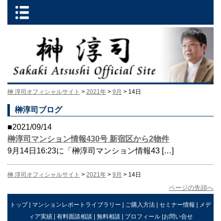
榊 淳司オフィシャルサイト
>
2021年
>
9月
> 14日
榊淳司ブログ
■2021/09/14
榊淳司マンション情報430号 新宿区から2物件
9月14日16:23に「榊淳司マンション情報43 […]
榊 淳司オフィシャルサイト
>
2021年
>
9月
> 14日
ページの先頭へ
トップ
|
マンションレポートライブラリー
|
ご購入方法
|
セミナー情報
|
メデ
ィア実績
|
有料面談相談
|
無料相談
|
プロフィール
|
お問い合せ