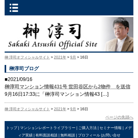
榊 淳司オフィシャルサイト
>
2021年
>
9月
> 16日
榊淳司ブログ
■2021/09/16
榊淳司マンション情報431号 世田谷区から2物件 を送信
9月16日17:33に「榊淳司マンション情報43 […]
榊 淳司オフィシャルサイト
>
2021年
>
9月
> 16日
ページの先頭へ
トップ
|
マンションレポートライブラリー
|
ご購入方法
|
セミナー情報
|
メデ
ィア実績
|
有料面談相談
|
無料相談
|
プロフィール
|
お問い合せ