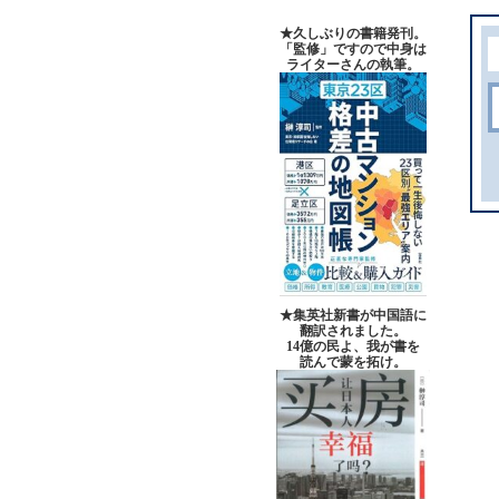
★久しぶりの書籍発刊。
「監修」ですので中身は
ライターさんの執筆。
★集英社新書が中国語に
翻訳されました。
14億の民よ、我が書を
読んで蒙を拓け。