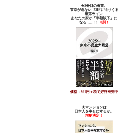
★8冊目の著書。
東京が危ない! 23区に迫りくる
暴落ライン!
あなたの家が「半額以下」に
なる……! !
8刷！
価格：861円＋税で好評発売中
★マンションは
日本人を幸せにするか。
増刷決定！