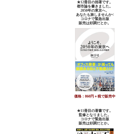
★12冊目の拙著です。
都市論を書きました。
2050年の東京へ、
あなたも旅しませんか<
コロナで緊急出版
販売は好調だとか。
価格：860円＋税で販売中
★11冊目の著書です。
監修となりました。
コロナで緊急出版
販売は好調だとか
。