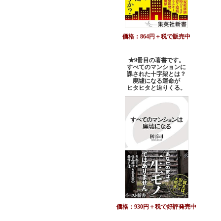
価格：864円＋税で販売中
★9冊目の著書です。
すべてのマンションに
課された十字架とは？
廃墟になる運命が
ヒタヒタと迫りくる。
価格：930円＋税で好評発売中