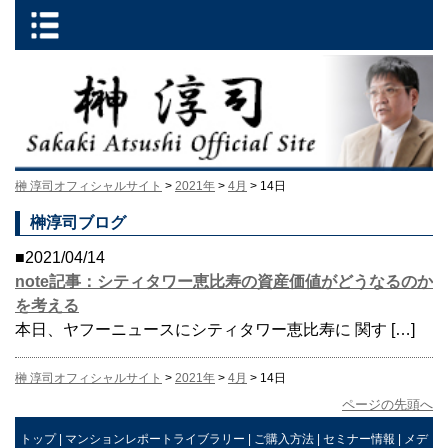
榊 淳司オフィシャルサイト
>
2021年
>
4月
> 14日
榊淳司ブログ
■2021/04/14
note記事：シティタワー恵比寿の資産価値がどうなるのか
を考える
本日、ヤフーニュースにシティタワー恵比寿に 関す […]
榊 淳司オフィシャルサイト
>
2021年
>
4月
> 14日
ページの先頭へ
トップ
|
マンションレポートライブラリー
|
ご購入方法
|
セミナー情報
|
メデ