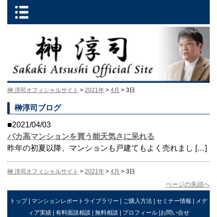
榊 淳司オフィシャルサイト
>
2021年
>
4月
> 3日
榊淳司ブログ
■2021/04/03
バカ高マンションを買う能天気さに呆れる
昨年の初夏以降、マンションも戸建てもよく売れまし […]
榊 淳司オフィシャルサイト
>
2021年
>
4月
> 3日
ページの先頭へ
トップ
|
マンションレポートライブラリー
|
ご購入方法
|
セミナー情報
|
メデ
ィア実績
|
有料面談相談
|
無料相談
|
プロフィール
|
お問い合せ